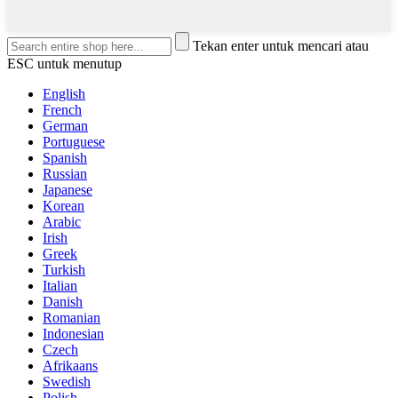
Tekan enter untuk mencari atau
ESC untuk menutup
English
French
German
Portuguese
Spanish
Russian
Japanese
Korean
Arabic
Irish
Greek
Turkish
Italian
Danish
Romanian
Indonesian
Czech
Afrikaans
Swedish
Polish