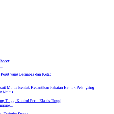
..
 Mulus...
mping...