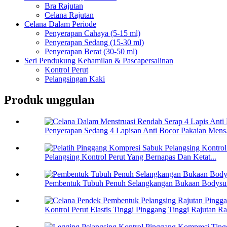
Bra Rajutan
Celana Rajutan
Celana Dalam Periode
Penyerapan Cahaya (5-15 ml)
Penyerapan Sedang (15-30 ml)
Penyerapan Berat (30-50 ml)
Seri Pendukung Kehamilan & Pascapersalinan
Kontrol Perut
Pelangsingan Kaki
Produk unggulan
Penyerapan Sedang 4 Lapisan Anti Bocor Pakaian Mens.
Pelangsing Kontrol Perut Yang Bernapas Dan Ketat...
Pembentuk Tubuh Penuh Selangkangan Bukaan Bodysuit
Kontrol Perut Elastis Tinggi Pinggang Tinggi Rajutan Ra