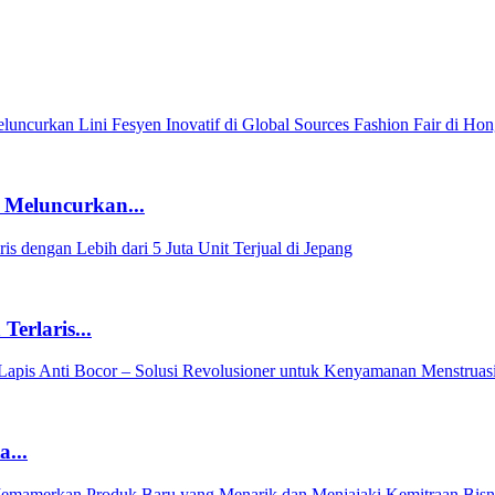
eluncurkan...
erlaris...
...