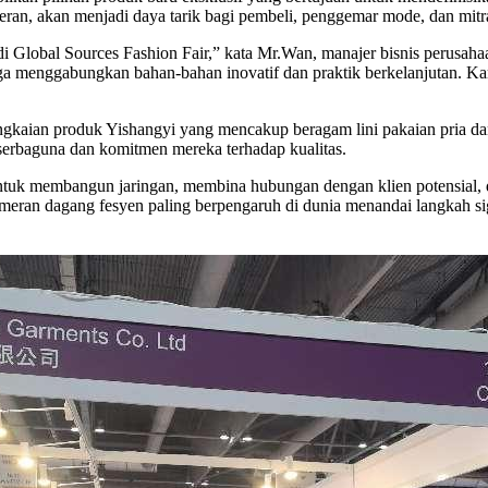
meran, akan menjadi daya tarik bagi pembeli, penggemar mode, dan mitr
 Global Sources Fashion Fair,” kata Mr.Wan, manajer bisnis perusahaa
juga menggabungkan bahan-bahan inovatif dan praktik berkelanjutan. 
kaian produk Yishangyi yang mencakup beragam lini pakaian pria dan
serbaguna dan komitmen mereka terhadap kualitas.
 untuk membangun jaringan, membina hubungan dengan klien potensia
ameran dagang fesyen paling berpengaruh di dunia menandai langkah sig