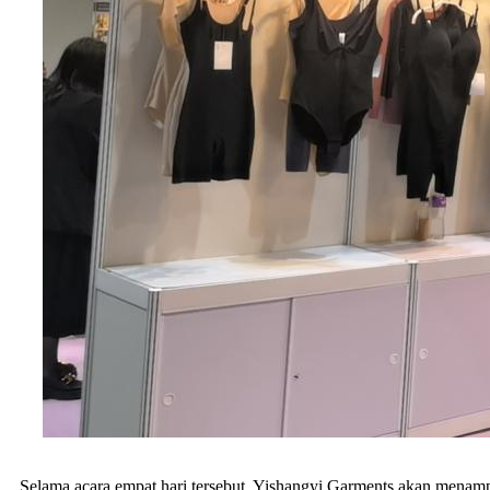
Selama acara empat hari tersebut, Yishangyi Garments akan menamp