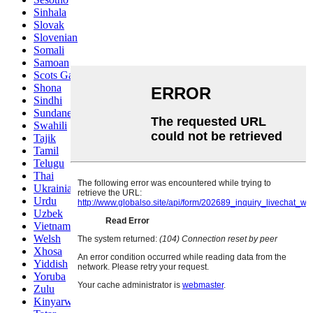
Sinhala
Slovak
Slovenian
Somali
Samoan
Scots Gaelic
Shona
Sindhi
Sundanese
Swahili
Tajik
Tamil
Telugu
Thai
Ukrainian
Urdu
Uzbek
Vietnamese
Welsh
Xhosa
Yiddish
Yoruba
Zulu
Kinyarwanda