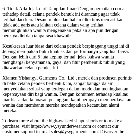
6. Tidak Ada Jejak dari Tampilan Luar: Dengan perhatian cermat
terhadap detail, celana pendek bentuk ini dirancang agar tidak
terlihat dari luar. Desain mulus dan bahan ultra tipis memastikan
tidak ada garis atau jahitan celana dalam yang terlihat,
memungkinkan wanita mengenakan pakaian apa pun dengan
percaya diri dan tanpa rasa khawatir.
Kesuksesan luar biasa dari celana pendek berpinggang tinggi ini di
Jepang merupakan bukti kualitas dan performanya yang luar biasa.
Dengan lebih dari 5 juta keping terjual, jelas bahwa wanita
menghargai kenyamanan, gaya, dan fitur pembentuk tubuh yang
ditawarkan celana pendek ini.
Xiamen Yishangyi Garments Co., Ltd., merek dan produsen perintis
di balik celana pendek berbentuk ini, sangat bangga dalam
menyediakan solusi yang terdepan dalam mode dan meningkatkan
kepercayaan diri bagi wanita. Dengan komitmen terhadap kualitas
luar biasa dan kepuasan pelanggan, kami berupaya memberdayakan
wanita dan membantu mereka mendapatkan kecantikan alami
mereka.
To learn more about the high-waisted shape shorts or to make a
purchase, visit https://www.ysyunderwear.com or contact our
customer support team at sales@ysygarments.com. Discover the