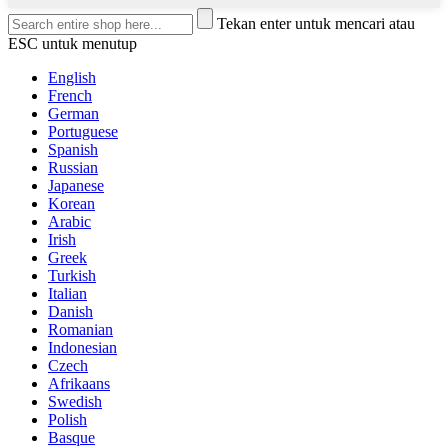
Tekan enter untuk mencari atau
ESC untuk menutup
English
French
German
Portuguese
Spanish
Russian
Japanese
Korean
Arabic
Irish
Greek
Turkish
Italian
Danish
Romanian
Indonesian
Czech
Afrikaans
Swedish
Polish
Basque