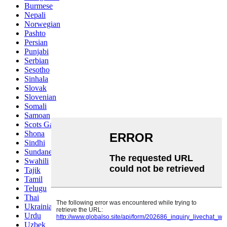
Burmese
Nepali
Norwegian
Pashto
Persian
Punjabi
Serbian
Sesotho
Sinhala
Slovak
Slovenian
Somali
Samoan
Scots Gaelic
Shona
Sindhi
Sundanese
Swahili
Tajik
Tamil
Telugu
Thai
Ukrainian
Urdu
Uzbek