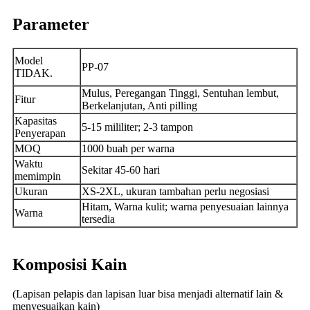
Parameter
Model
PP-07
TIDAK.
Mulus, Peregangan Tinggi, Sentuhan lembut,
Fitur
Berkelanjutan, Anti pilling
Kapasitas
5-15 mililiter; 2-3 tampon
Penyerapan
MOQ
1000 buah per warna
Waktu
Sekitar 45-60 hari
memimpin
Ukuran
XS-2XL, ukuran tambahan perlu negosiasi
Hitam, Warna kulit; warna penyesuaian lainnya
Warna
tersedia
Komposisi Kain
(Lapisan pelapis dan lapisan luar bisa menjadi alternatif lain &
menyesuaikan kain)