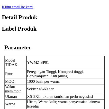
Kirim email ke kami
Detail Produk
Label Produk
Parameter
Model
YWMZ-SP01
TIDAK.
Peregangan Tinggi, Kompresi tinggi,
Fitur
Berkelanjutan, Anti pilling
MOQ
1000 buah per warna
Waktu
Sekitar 45-60 hari
memimpin
Ukuran
XS-2XL, ukuran tambahan perlu negosiasi
Hitam, Warna kulit; warna penyesuaian lainnya
Warna
tersedia